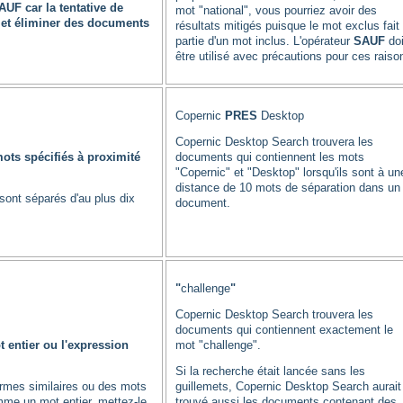
AUF car la tentative de
mot "national", vous pourriez avoir des
e et éliminer des documents
résultats mitigés puisque le mot exclus fait
partie d'un mot inclus. L'opérateur
SAUF
doi
être utilisé avec précautions pour ces raiso
Copernic
PRES
Desktop
Copernic Desktop Search trouvera les
ts spécifiés à proximité
documents qui contiennent les mots
"Copernic" et "Desktop" lorsqu'ils sont à un
distance de 10 mots de séparation dans un
sont séparés d'au plus dix
document.
"
challenge
"
Copernic Desktop Search trouvera les
documents qui contiennent exactement le
 entier ou l'expression
mot "challenge".
Si la recherche était lancée sans les
termes similaires ou des mots
guillemets, Copernic Desktop Search aurait
mme un mot entier, mettez-le
trouvé aussi les documents contenant des