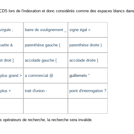
r CDS lors de l'indexation et donc considérés comme des espaces blancs dan
virgule ;
barre de soulignement _
signe égal =
luette &
parenthèse gauche (
parenthèse droite )
t droit ]
accolade gauche {
accolade droite }
 plus grand >
a commercial @
guillemets
"
 plus +
trait d'union -
point d'interrogation ?
es opérateurs de recherche, la recherche sera invalide.