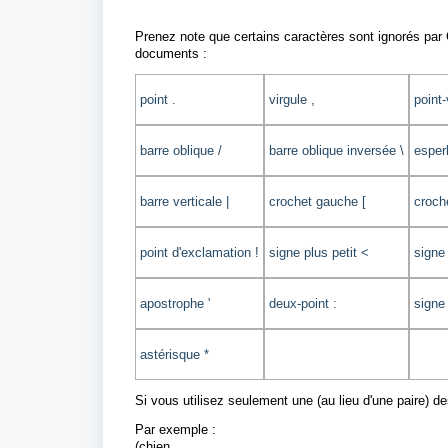
Prenez note que certains caractères sont ignorés pa
documents :
point .
virgule ,
point-
barre oblique /
barre oblique inversée \
esper
barre verticale |
crochet gauche [
croche
point d'exclamation !
signe plus petit <
signe
apostrophe '
deux-point :
signe
astérisque *
Si vous utilisez seulement une (au lieu d'une paire) d
Par exemple :
(chien