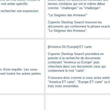
mot entier spécifié.
termes similaires qui ont le même début
comme "challenges" ou "challenger".
r rechercher une expression
"
Le Seigneur des Anneaux
"
Copernic Desktop Search trouvera les
documents qui contiennent la phrase exact
"Le Seigneur des Anneaux".
(
America OU Europe
)
ET carte
Copernic Desktop Search procèdera en
premier à la recherche de documents
contenant "America ou Europe" puis
cherchera dans ces documents ceux qui
es d'une requête. Les sous-
contiennent le mot "carte" .
vant toutes les autres parties
Il trouvera donc comme si vous aviez entré
"America ET carte", "Europe ET carte" ou l
trois mots ensembles