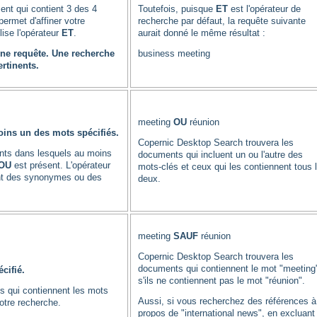
nt qui contient 3 des 4
Toutefois, puisque
ET
est l'opérateur de
ermet d'affiner votre
recherche par défaut, la requête suivante
ise l'opérateur
ET
.
aurait donné le même résultat :
une requête. Une recherche
business meeting
ertinents.
meeting
OU
réunion
ins un des mots spécifiés.
Copernic Desktop Search trouvera les
nts dans lesquels au moins
documents qui incluent un ou l'autre des
OU
est présent. L'opérateur
mots-clés et ceux qui les contiennent tous 
ant des synonymes ou des
deux.
meeting
SAUF
réunion
Copernic Desktop Search trouvera les
documents qui contiennent le mot "meeting
cifié.
s'ils ne contiennent pas le mot "réunion".
s qui contiennent les mots
Aussi, si vous recherchez des références à
otre recherche.
propos de "international news", en excluant 