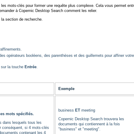
nt les mots-clés pour former une requête plus complexe. Cela vous permet entr
demander à Copernic Desktop Search comment les relier.
 la section de recherche.
raffinements.
 des opérateurs booléens, des parenthèses et des guillemets pour affiner votre
 sur la touche
Entrée
.
Exemple
business
ET
meeting
es mots spécifiés.
Copernic Desktop Search trouvera les
 dans lesquels tous les
documents qui contiennent à la fois
r conséquent, si 4 mots-clés
"business" et "meeting".
documents contenant les 4